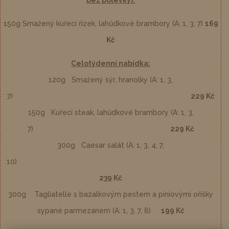
bez polévky):
150g Smažený kuřecí řízek, lahůdkové brambory (A: 1, 3, 7)
169
Kč
Celotýdenní nabídka:
120g Smažený sýr, hranolky (A: 1, 3,
7)
229 Kč
150g Kuřecí steak, lahůdkové brambory (A: 1, 3,
7)
229 Kč
300g Caesar salát (A: 1, 3, 4, 7,
10)
239 Kč
300g Tagliatelle s bazalkovým pestem a piniovými oříšky
sypané parmezánem (A: 1, 3, 7, 8)
199 Kč