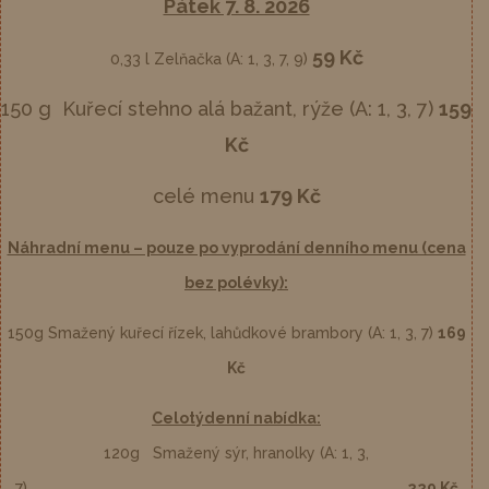
Pátek 7. 8. 2026
59 Kč
0,33 l Zelňačka (A: 1, 3, 7, 9)
150 g Kuřecí stehno alá bažant, rýže (A: 1, 3, 7)
159
Kč
celé menu
179 Kč
Náhradní menu – pouze po vyprodání denního menu (cena
bez polévky):
150g Smažený kuřecí řízek, lahůdkové brambory (A: 1, 3, 7)
169
Kč
Celotýdenní nabídka:
120g Smažený sýr, hranolky (A: 1, 3,
7)
229 Kč