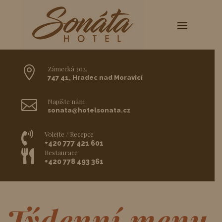

Zámecká 302,
747 41, Hradec nad Moravicí

Napište nám
sonata@hotelsonata.cz

Volejte / Recepce
+420 777 421 601

Restaurace
+420 778 493 361
Týdenní menu