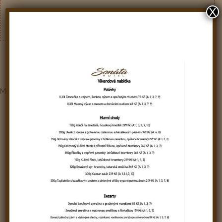
X
Menu je v prodeji od 11:30 do 14 hodin, nebo do vyprodání
zásob.
Možnost objednávek na čísle
778 493 361
,
cena balení s sebou
15 Kč
.
Informace o alergenech na vyžádání u obsluhy.
Pro hosty restaurace je možnost parkování na hotelovém
parkovišti zdarma.